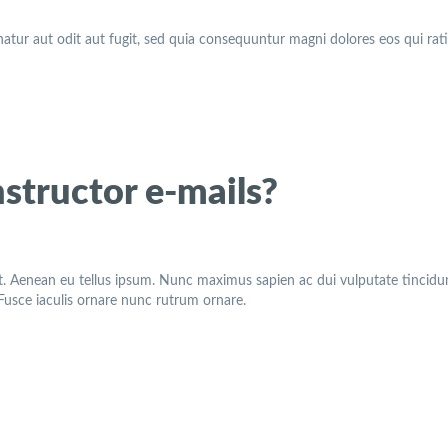
tur aut odit aut fugit, sed quia consequuntur magni dolores eos qui rat
nstructor e-mails?
t. Aenean eu tellus ipsum. Nunc maximus sapien ac dui vulputate tincidunt
. Fusce iaculis ornare nunc rutrum ornare.