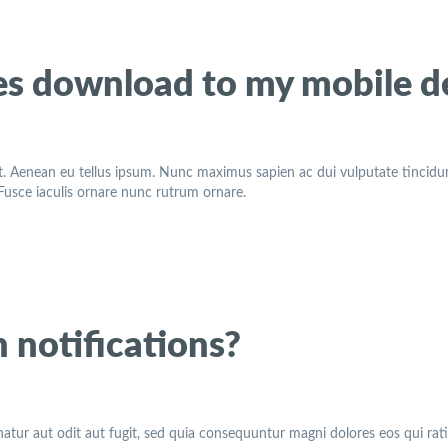
es download to my mobile d
t. Aenean eu tellus ipsum. Nunc maximus sapien ac dui vulputate tincidunt
. Fusce iaculis ornare nunc rutrum ornare.
 notifications?
tur aut odit aut fugit, sed quia consequuntur magni dolores eos qui rat