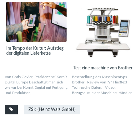
Im Tempo der Kultur: Aufstieg
der digitalen Lieferkette
Test eine maschine von Brother
Von Chris Govier, Präsident bei Kornit
Beschreibung des Maschinentyps
Digital Europe Beschäftigt man sich
Brother Review von ??? Fließtext
wie wir bei Kornit Digital mit Fertigung
Technische Daten: Video:
und Produktion,…
Bezugsquelle der Maschine: Händler…
ZSK (Heinz Walz GmbH)