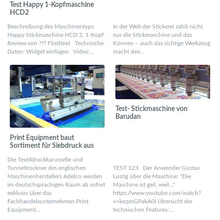
Test Happy 1-Kopfmaschine
HCD2
Beschreibung des Maschinentyps
In der Welt der Stickerei zählt nicht
Happy Stickmaschine HCD 2, 1-Kopf
nur die Stickmaschine und das
Review von ??? Fließtext Technische
Können – auch das richtige Werkzeug
Daten: Widget einfügen Video:…
macht den…
Test- Stickmaschine von
Barudan
Print Equipment baut
Sortiment für Siebdruck aus
Die Textildruckkarusselle und
Tunneltrockner des englischen
TEST 123 Der Anwender Gustav
Maschinenherstellers Adelco werden
Lustig über die Maschine: "Die
im deutschsprachigen Raum ab sofort
Maschine ist geil, weil..."
exklusiv über das
https://www.youtube.com/watch?
Fachhandelsunternehmen Print
v=keqmGPakA0I Übersicht der
Equipment…
technischen Features:…