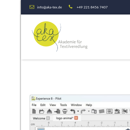
info@aka-tex.de
+49 221 8456 7407