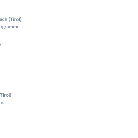
ch (Tirol)
programme
)
n
g
Tirol)
ns