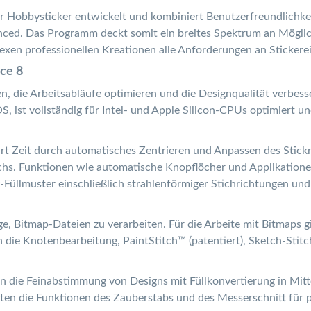
r Hobbysticker entwickelt und kombiniert Benutzerfreundlichkeit
vanced. Das Programm deckt somit ein breites Spektrum an Mögl
exen professionellen Kreationen alle Anforderungen an Stickerei
ce 8
en, die Arbeitsabläufe optimieren und die Designqualität verbe
, ist vollständig für Intel- und Apple Silicon-CPUs optimiert u
t Zeit durch automatisches Zentrieren und Anpassen des Stickr
chs. Funktionen wie automatische Knopflöcher und Applikatione
y-Füllmuster einschließlich strahlenförmiger Stichrichtungen und
ge, Bitmap-Dateien zu verarbeiten. Für die Arbeite mit Bitmaps
 die Knotenbearbeitung, PaintStitch™ (patentiert), Sketch-Stit
 die Feinabstimmung von Designs mit Füllkonvertierung in Mitt
lten die Funktionen des Zauberstabs und des Messerschnitt für p