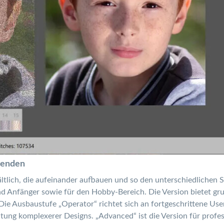
denden
hältlich, die aufeinander aufbauen und so den unterschiedlichen
 und Anfänger sowie für den Hobby-Bereich. Die Version bietet 
Die Ausbaustufe „Operator“ richtet sich an fortgeschrittene User
ung komplexerer Designs. „Advanced“ ist die Version für profess