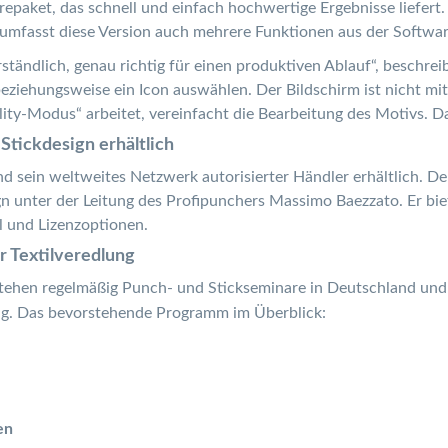
arepaket, das schnell und einfach hochwertige Ergebnisse liefert.
 umfasst diese Version auch mehrere Funktionen aus der Soft
rständlich, genau richtig für einen produktiven Ablauf“, beschr
eziehungsweise ein Icon auswählen. Der Bildschirm ist nicht mit
lity-Modus“ arbeitet, vereinfacht die Bearbeitung des Motivs. Das 
Stickdesign erhältlich
d sein weltweites Netzwerk autorisierter Händler erhältlich. De
gn unter der Leitung des Profipunchers Massimo Baezzato. Er 
el und Lizenzoptionen.
 Textilveredlung
tehen regelmäßig Punch- und Stickseminare in Deutschland und Ö
ig. Das bevorstehende Programm im Überblick:
en