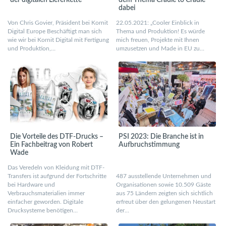
der digitalen Lieferkette
dem Thema Cradle to Cradle
dabei
Von Chris Govier, Präsident bei Kornit
22.05.2021: „Cooler Einblick in
Digital Europe Beschäftigt man sich
Thema und Produktion! Es würde
wie wir bei Kornit Digital mit Fertigung
mich freuen, Projekte mit Ihnen
und Produktion,…
umzusetzen und Made in EU zu…
Die Vorteile des DTF-Drucks –
PSI 2023: Die Branche ist in
Ein Fachbeitrag von Robert
Aufbruchstimmung
Wade
Das Veredeln von Kleidung mit DTF-
Transfers ist aufgrund der Fortschritte
487 ausstellende Unternehmen und
bei Hardware und
Organisationen sowie 10.509 Gäste
Verbrauchsmaterialien immer
aus 75 Ländern zeigten sich sichtlich
einfacher geworden. Digitale
erfreut über den gelungenen Neustart
Drucksysteme benötigen…
der…