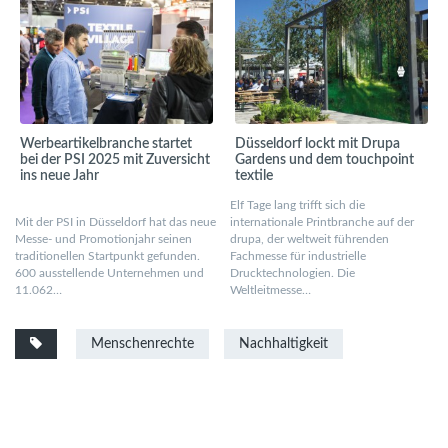
Werbeartikelbranche startet
Düsseldorf lockt mit Drupa
bei der PSI 2025 mit Zuversicht
Gardens und dem touchpoint
ins neue Jahr
textile
Elf Tage lang trifft sich die
Mit der PSI in Düsseldorf hat das neue
internationale Printbranche auf der
Messe- und Promotionjahr seinen
drupa, der weltweit führenden
traditionellen Startpunkt gefunden.
Fachmesse für industrielle
600 ausstellende Unternehmen und
Drucktechnologien. Die
11.062…
Weltleitmesse…
Menschenrechte
Nachhaltigkeit