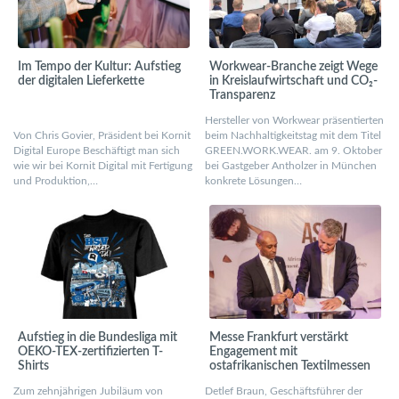
Im Tempo der Kultur: Aufstieg
Workwear-Branche zeigt Wege
der digitalen Lieferkette
in Kreislaufwirtschaft und CO₂-
Transparenz
Hersteller von Workwear präsentierten
Von Chris Govier, Präsident bei Kornit
beim Nachhaltigkeitstag mit dem Titel
Digital Europe Beschäftigt man sich
GREEN.WORK.WEAR. am 9. Oktober
wie wir bei Kornit Digital mit Fertigung
bei Gastgeber Antholzer in München
und Produktion,…
konkrete Lösungen…
Aufstieg in die Bundesliga mit
Messe Frankfurt verstärkt
OEKO-TEX-zertifizierten T-
Engagement mit
Shirts
ostafrikanischen Textilmessen
Zum zehnjährigen Jubiläum von
Detlef Braun, Geschäftsführer der