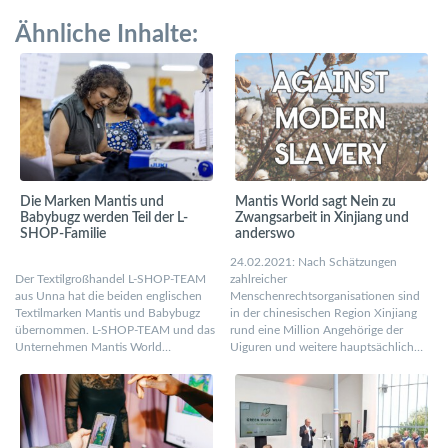
Ähnliche Inhalte:
Die Marken Mantis und
Mantis World sagt Nein zu
Babybugz werden Teil der L-
Zwangsarbeit in Xinjiang und
SHOP-Familie
anderswo
24.02.2021: Nach Schätzungen
Der Textilgroßhandel L-SHOP-TEAM
zahlreicher
aus Unna hat die beiden englischen
Menschenrechtsorganisationen sind
Textilmarken Mantis und Babybugz
in der chinesischen Region Xinjiang
übernommen. L-SHOP-TEAM und das
rund eine Million Angehörige der
Unternehmen Mantis World…
Uiguren und weitere hauptsächlich…