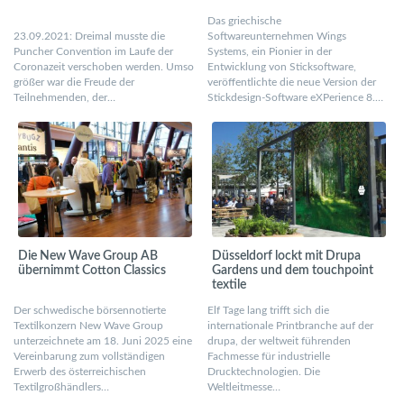
Das griechische
23.09.2021: Dreimal musste die
Softwareunternehmen Wings
Puncher Convention im Laufe der
Systems, ein Pionier in der
Coronazeit verschoben werden. Umso
Entwicklung von Sticksoftware,
größer war die Freude der
veröffentlichte die neue Version der
Teilnehmenden, der…
Stickdesign-Software eXPerience 8.…
Die New Wave Group AB
Düsseldorf lockt mit Drupa
übernimmt Cotton Classics
Gardens und dem touchpoint
textile
Der schwedische börsennotierte
Elf Tage lang trifft sich die
Textilkonzern New Wave Group
internationale Printbranche auf der
unterzeichnete am 18. Juni 2025 eine
drupa, der weltweit führenden
Vereinbarung zum vollständigen
Fachmesse für industrielle
Erwerb des österreichischen
Drucktechnologien. Die
Textilgroßhändlers…
Weltleitmesse…