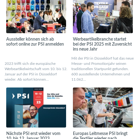
Aussteller können sich ab
Werbeartikelbranche startet
sofort online zur PSI anmelden
bei der PSI 2025 mit Zuversicht
ins neue Jahr
Mit der PSI in Düsseldorf hat das neue
2023 trifft sich die europäische
Messe- und Promotionjahr seinen
Werbeartikelwirtschaft vom 10. bis 12.
traditionellen Startpunkt gefunden.
Januar auf der PSI in Düsseldorf
600 ausstellende Unternehmen und
wieder. Ab sofort können…
11.062…
Nächste PSI erst wieder vom
Europas Leitmesse PSI bringt
10. bis 12. Januar 2023
die Textiler wieder nach