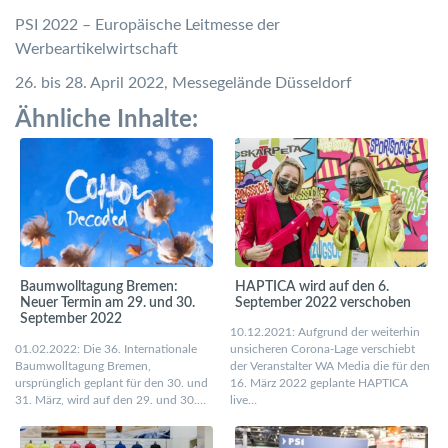
PSI 2022 – Europäische Leitmesse der
Werbeartikelwirtschaft
26. bis 28. April 2022, Messegelände Düsseldorf
Ähnliche Inhalte:
Baumwolltagung Bremen:
HAPTICA wird auf den 6.
Neuer Termin am 29. und 30.
September 2022 verschoben
September 2022
10.12.2021: Aufgrund der weiterhin
01.02.2022: Die 36. Internationale
unsicheren Corona-Lage verschiebt
Baumwolltagung Bremen,
der Veranstalter WA Media die für den
ursprünglich geplant für den 30. und
16. März 2022 geplante HAPTICA
31. März, wird auf den 29. und 30.…
live…