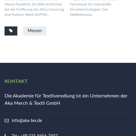
Messe Frankfurt, (im BIld rechts) hat
Fachmesse für industrielle
bei der Eröffnung der Africa Sourcing
Drucktechnologien. Die
and Fashion Week (ASFW)…
Weltleitmesse…
Messen
KONTAKT
Die Akademie für Textilveredlung ist ein Unternehmen der
Aka Merch & Textil GmbH
info@aka-tex.de