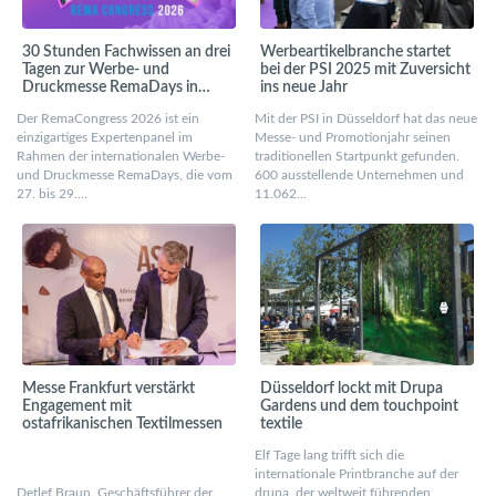
30 Stunden Fachwissen an drei
Werbeartikelbranche startet
Tagen zur Werbe- und
bei der PSI 2025 mit Zuversicht
Druckmesse RemaDays in
ins neue Jahr
Warschau
Der RemaCongress 2026 ist ein
Mit der PSI in Düsseldorf hat das neue
einzigartiges Expertenpanel im
Messe- und Promotionjahr seinen
Rahmen der internationalen Werbe-
traditionellen Startpunkt gefunden.
und Druckmesse RemaDays, die vom
600 ausstellende Unternehmen und
27. bis 29.…
11.062…
Messe Frankfurt verstärkt
Düsseldorf lockt mit Drupa
Engagement mit
Gardens und dem touchpoint
ostafrikanischen Textilmessen
textile
Elf Tage lang trifft sich die
internationale Printbranche auf der
Detlef Braun, Geschäftsführer der
drupa, der weltweit führenden