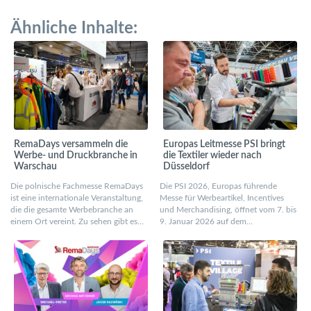
Ähnliche Inhalte:
RemaDays versammeln die
Europas Leitmesse PSI bringt
Werbe- und Druckbranche in
die Textiler wieder nach
Warschau
Düsseldorf
Die polnische Fachmesse RemaDays
Die PSI 2026, Europas führende
ist eine internationale Veranstaltung,
Messe für Werbeartikel, Incentives
die die gesamte Werbebranche an
und Merchandising, öffnet vom 7. bis
einem Ort vereint. Zu sehen gibt es…
9. Januar 2026 auf dem…