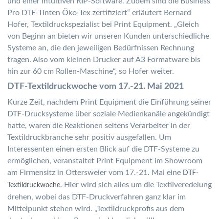
und einer intuitiven RIP-Software. Zudem sind die Business
Pro DTF-Tinten Öko-Tex zertifiziert“ erläutert Bernard
Hofer, Textildruckspezialist bei Print Equipment. „Gleich
von Beginn an bieten wir unseren Kunden unterschiedliche
Systeme an, die den jeweiligen Bedürfnissen Rechnung
tragen. Also vom kleinen Drucker auf A3 Formatware bis
hin zur 60 cm Rollen-Maschine“, so Hofer weiter.
DTF-Textildruckwoche vom 17.-21. Mai 2021
Kurze Zeit, nachdem Print Equipment die Einführung seiner
DTF-Drucksysteme über soziale Medienkanäle angekündigt
hatte, waren die Reaktionen seitens Verarbeiter in der
Textildruckbranche sehr positiv ausgefallen. Um
Interessenten einen ersten Blick auf die DTF-Systeme zu
ermöglichen, veranstaltet Print Equipment im Showroom
am Firmensitz in Ottersweier vom 17.-21. Mai eine
DTF-
. Hier wird sich alles um die Textilveredelung
Textildruckwoche
drehen, wobei das DTF-Druckverfahren ganz klar im
Mittelpunkt stehen wird. „Textildruckprofis aus dem