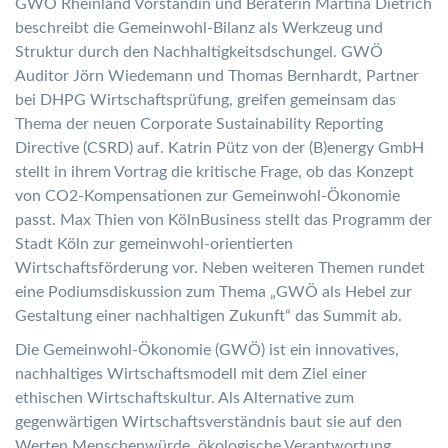
GWÖ Rheinland Vorständin und Beraterin Martina Dietrich
beschreibt die Gemeinwohl-Bilanz als Werkzeug und
Struktur durch den Nachhaltigkeitsdschungel. GWÖ
Auditor Jörn Wiedemann und Thomas Bernhardt, Partner
bei DHPG Wirtschaftsprüfung, greifen gemeinsam das
Thema der neuen Corporate Sustainability Reporting
Directive (CSRD) auf. Katrin Pütz von der (B)energy GmbH
stellt in ihrem Vortrag die kritische Frage, ob das Konzept
von CO2-Kompensationen zur Gemeinwohl-Ökonomie
passt. Max Thien von KölnBusiness stellt das Programm der
Stadt Köln zur gemeinwohl-orientierten
Wirtschaftsförderung vor. Neben weiteren Themen rundet
eine Podiumsdiskussion zum Thema „GWÖ als Hebel zur
Gestaltung einer nachhaltigen Zukunft“ das Summit ab.
Die Gemeinwohl-Ökonomie (GWÖ) ist ein innovatives,
nachhaltiges Wirtschaftsmodell mit dem Ziel einer
ethischen Wirtschaftskultur. Als Alternative zum
gegenwärtigen Wirtschaftsverständnis baut sie auf den
Werten Menschenwürde, ökologische Verantwortung,