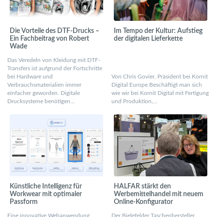
Die Vorteile des DTF-Drucks –
Im Tempo der Kultur: Aufstieg
Ein Fachbeitrag von Robert
der digitalen Lieferkette
Wade
Das Veredeln von Kleidung mit DTF-
Transfers ist aufgrund der Fortschritte
bei Hardware und
Von Chris Govier, Präsident bei Kornit
Verbrauchsmaterialien immer
Digital Europe Beschäftigt man sich
einfacher geworden. Digitale
wie wir bei Kornit Digital mit Fertigung
Drucksysteme benötigen…
und Produktion,…
Künstliche Intelligenz für
HALFAR stärkt den
Workwear mit optimaler
Werbemittelhandel mit neuem
Passform
Online-Konfigurator
Eine innovative Webanwendung
Der Bielefelder Taschenhersteller