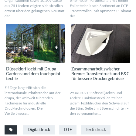
Organisationen sowie 10.509 Gäste
einer neuen Partnerschaft mit Bleher
aus 75 Ländern zeigten sich sichtlich
Folientechnik sein Sortiment an DTF-
erfreut über den gelungenen Neustart
Transferfolien. Mit optimont 11 nimmt
der…
der…
Düsseldorf lockt mit Drupa
Zusammenarbeit zwischen
Gardens und dem touchpoint
Bremer Transferdruck und B&C
textile
für bessere Druckergebnisse
Elf Tage lang trifft sich die
internationale Printbranche auf der
29.06.2021: Softshelljacken und
drupa, der weltweit führenden
andere Funktionstextilien treiben
Fachmesse für industrielle
jedem Textildrucker den Schweiß auf
Drucktechnologien. Die
die Stirn. Selbst mit Sperrschichten –
Weltleitmesse…
den so genannten…
Digitaldruck
DTF
Textildruck