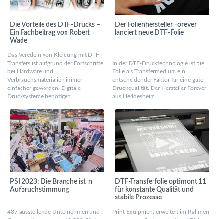
Die Vorteile des DTF-Drucks –
Der Folienhersteller Forever
Ein Fachbeitrag von Robert
lanciert neue DTF-Folie
Wade
Das Veredeln von Kleidung mit DTF-
Transfers ist aufgrund der Fortschritte
In der DTF-Drucktechnologie ist die
bei Hardware und
Folie als Transfermedium ein
Verbrauchsmaterialien immer
entscheidender Faktor für eine gute
einfacher geworden. Digitale
Druckqualität. Der Hersteller Forever
Drucksysteme benötigen…
aus Heddesheim…
PSI 2023: Die Branche ist in
DTF-Transferfolie optimont 11
Aufbruchstimmung
für konstante Qualität und
stabile Prozesse
487 ausstellende Unternehmen und
Print Equipment erweitert im Rahmen