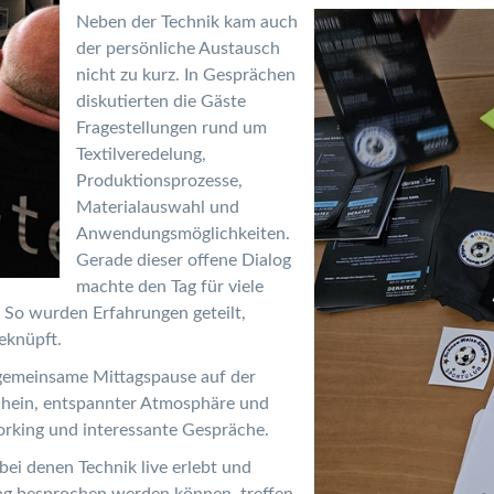
Neben der Technik kam auch
der persönliche Austausch
nicht zu kurz. In Gesprächen
diskutierten die Gäste
Fragestellungen rund um
Textilveredelung,
Produktionsprozesse,
Materialauswahl und
Anwendungsmöglichkeiten.
Gerade dieser offene Dialog
machte den Tag für viele
 So wurden Erfahrungen geteilt,
eknüpft.
gemeinsame Mittagspause auf der
chein, entspannter Atmosphäre und
orking und interessante Gespräche.
bei denen Technik live erlebt und
ag besprochen werden können, treffen