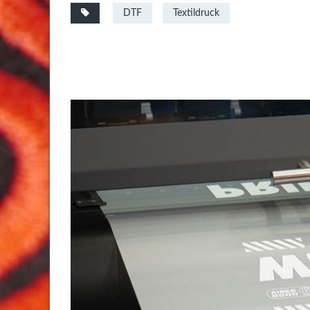
DTF
Textildruck