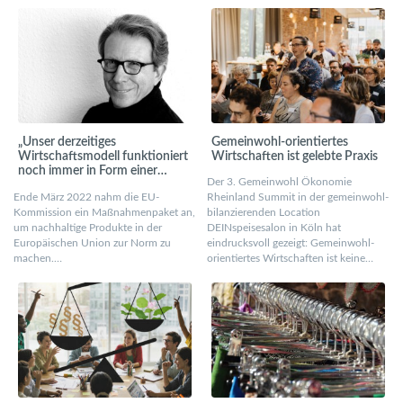
„Unser derzeitiges
Gemeinwohl-orientiertes
Wirtschaftsmodell funktioniert
Wirtschaften ist gelebte Praxis
noch immer in Form einer
Der 3. Gemeinwohl Ökonomie
Wegwerfgesellschaft“
Ende März 2022 nahm die EU-
Rheinland Summit in der gemeinwohl-
Kommission ein Maßnahmenpaket an,
bilanzierenden Location
um nachhaltige Produkte in der
DEINspeisesalon in Köln hat
Europäischen Union zur Norm zu
eindrucksvoll gezeigt: Gemeinwohl-
machen.…
orientiertes Wirtschaften ist keine…