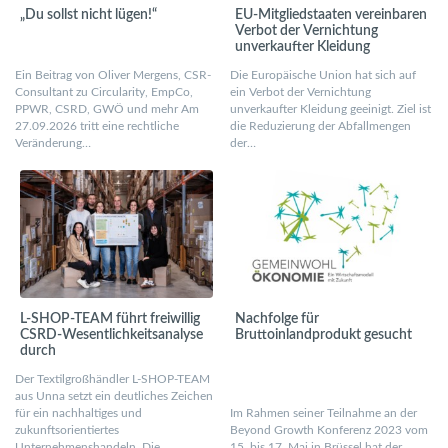
„Du sollst nicht lügen!“
EU-Mitgliedstaaten vereinbaren
Verbot der Vernichtung
unverkaufter Kleidung
Ein Beitrag von Oliver Mergens, CSR-
Die Europäische Union hat sich auf
Consultant zu Circularity, EmpCo,
ein Verbot der Vernichtung
PPWR, CSRD, GWÖ und mehr Am
unverkaufter Kleidung geeinigt. Ziel ist
27.09.2026 tritt eine rechtliche
die Reduzierung der Abfallmengen
Veränderung…
der…
L-SHOP-TEAM führt freiwillig
Nachfolge für
CSRD-Wesentlichkeitsanalyse
Bruttoinlandprodukt gesucht
durch
Der Textilgroßhändler L-SHOP-TEAM
aus Unna setzt ein deutliches Zeichen
für ein nachhaltiges und
Im Rahmen seiner Teilnahme an der
zukunftsorientiertes
Beyond Growth Konferenz 2023 vom
Unternehmenshandeln. Die
15. bis 17. Mai in Brüssel hat der