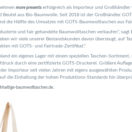
ernehmen
erfolgreich als Importeur und Großhändle
more presents
Beutel aus Bio-Baumwolle. Seit 2018 ist der Großhändler GOTS-z
nd die Hälfte des Umsatzes mit GOTS-Baumwolltaschen aus Fairt
oduzierte und fair gehandelte Baumwolltaschen verkaufen“, sag
haben wir viele unserer Bestandskunden davon überzeugt, auf T
ukten mit GOTS- und Fairtrade-Zertifikat.“
nd ein eigenes Lager mit einem speziellen Taschen-Sortiment, u
fdruck durch eine zertifizierte GOTS-Druckerei. Größere Auflage
et der Importeur seit vielen Jahren mit eigens ausgewählten P
g auf die Einhaltung der hohen Produktions-Standards hin überprü
chhaltige-baumwolltaschen.de.