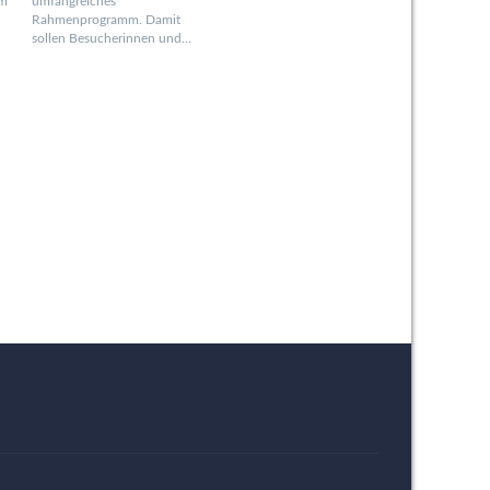
om
umfangreiches
Rahmenprogramm. Damit
sollen Besucherinnen und…