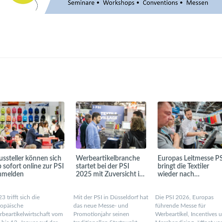
ussteller können sich
Werbeartikelbranche
Europas Leitmesse P
b sofort online zur PSI
startet bei der PSI
bringt die Textiler
nmelden
2025 mit Zuversicht ins
wieder nach
neue Jahr
Düsseldorf
3 trifft sich die
Mit der PSI in Düsseldorf hat
Die PSI 2026, Europas
ropäische
das neue Messe- und
führende Messe für
beartikelwirtschaft vom
Promotionjahr seinen
Werbeartikel, Incentives 