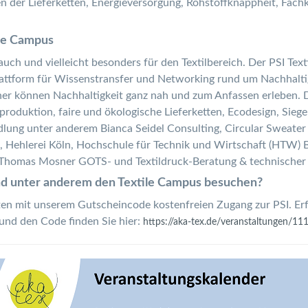
 der Lieferketten, Energieversorgung, Rohstoffknappheit, Fach
ile Campus
 auch und vielleicht besonders für den Textilbereich. Der PSI Tex
plattform für Wissenstransfer und Networking rund um Nachhalt
er können Nachhaltigkeit ganz nah und zum Anfassen erleben. D
produktion, faire und ökologische Lieferketten, Ecodesign, Siege
dlung unter anderem Bianca Seidel Consulting, Circular Sweater
Hehlerei Köln, Hochschule für Technik und Wirtschaft (HTW) Be
d Thomas Mosner GOTS- und Textildruck-Beratung & technischer
nd unter anderem den Textile Campus besuchen?
ten mit unserem Gutscheincode kostenfreien Zugang zur PSI. Erfor
und den Code finden Sie hier:
https://aka-tex.de/veranstaltungen/11