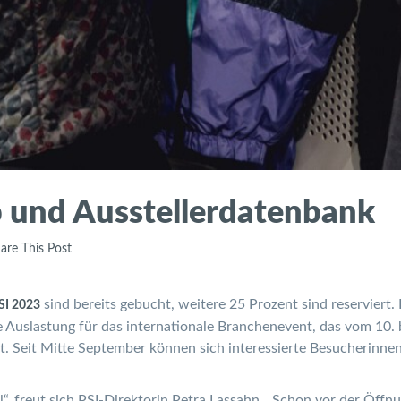
p und Ausstellerdatenbank
are This Post
sind bereits gebucht, weitere 25 Prozent sind reserviert. 
SI 2023
Auslastung für das internationale Branchenevent, das vom 10. b
t. Seit Mitte September können sich interessierte Besucherinnen
“, freut sich PSI-Direktorin Petra Lassahn. „Schon vor der Öffnu