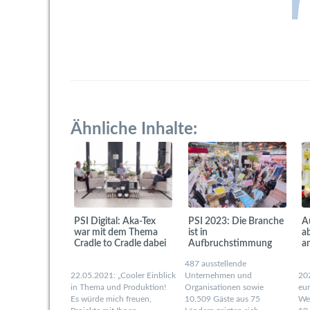
Ähnliche Inhalte:
PSI Digital: Aka-Tex
PSI 2023: Die Branche
A
war mit dem Thema
ist in
a
Cradle to Cradle dabei
Aufbruchstimmung
a
487 ausstellende
22.05.2021: „Cooler Einblick
Unternehmen und
202
in Thema und Produktion!
Organisationen sowie
eu
Es würde mich freuen,
10.509 Gäste aus 75
Wer