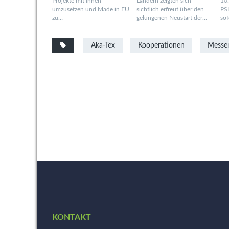
Projekte mit Ihnen
Ländern zeigten sich
10.
umzusetzen und Made in EU
sichtlich erfreut über den
PSI
zu…
gelungenen Neustart der…
so
Aka-Tex
Kooperationen
Messe
KONTAKT