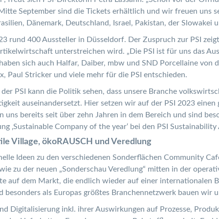
itte September sind die Tickets erhältlich und wir freuen uns se
Brasilien, Dänemark, Deutschland, Israel, Pakistan, der Slowakei 
3 rund 400 Aussteller in Düsseldorf. Der Zuspruch zur PSI zeigt
tikelwirtschaft unterstreichen wird. „Die PSI ist für uns das Au
 haben sich auch Halfar, Daiber, mbw und SND Porcellaine von d
x, Paul Stricker und viele mehr für die PSI entschieden.
f der PSI kann die Politik sehen, dass unsere Branche volkswirtsc
gkeit auseinandersetzt. Hier setzen wir auf der PSI 2023 einen
ns bereits seit über zehn Jahren in dem Bereich und sind beson
g ‚Sustainable Company of the year‘ bei den PSI Sustainability
ile Village, ökoRAUSCH und Veredlung
elle Ideen zu den verschiedenen Sonderflächen Community Café,
zu der neuen „Sonderschau Veredlung“ mitten in der operative
 auf dem Markt, die endlich wieder auf einer internationalen Bü
und besonders als Europas größtes Branchennetzwerk bauen wir 
nd Digitalisierung inkl. ihrer Auswirkungen auf Prozesse, Prod