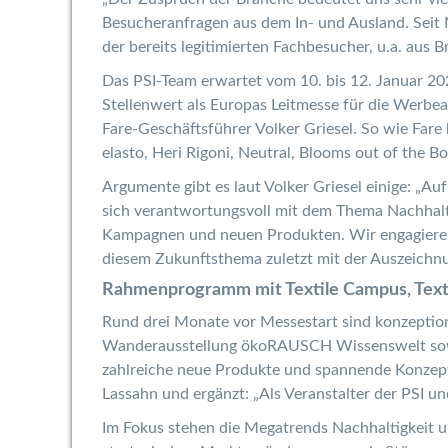
Besucheranfragen aus dem In- und Ausland. Seit M
der bereits legitimierten Fachbesucher, u.a. aus 
Das PSI-Team erwartet vom 10. bis 12. Januar 202
Stellenwert als Europas Leitmesse für die Werbear
Fare-Geschäftsführer Volker Griesel. So wie Fare
elasto, Heri Rigoni, Neutral, Blooms out of the Bo
Argumente gibt es laut Volker Griesel einige: „Au
sich verantwortungsvoll mit dem Thema Nachhalti
Kampagnen und neuen Produkten. Wir engagieren u
diesem Zukunftsthema zuletzt mit der Auszeichnun
Rahmenprogramm mit Textile Campus, Text
Rund drei Monate vor Messestart sind konzeption
Wanderausstellung ökoRAUSCH Wissenswelt sowie 
zahlreiche neue Produkte und spannende Konzepte
Lassahn und ergänzt: „Als Veranstalter der PSI 
Im Fokus stehen die Megatrends Nachhaltigkeit u