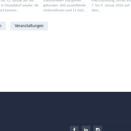
 bis 12. Januar auf der
traditionellen Startpunkt
Merchandising, öffnet v
 in Düsseldorf wieder. Ab
gefunden. 600 ausstellende
7. bis 9. Januar 2026 auf
fort können…
Unternehmen und 11.062…
dem…
n
Veranstaltungen