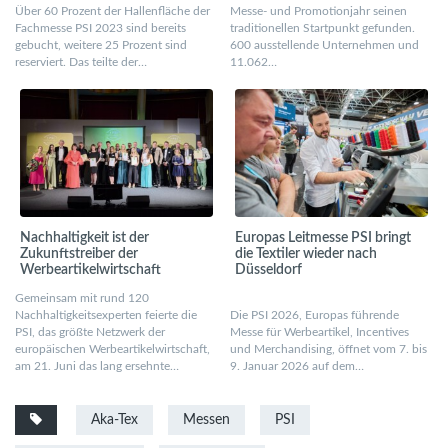
Über 60 Prozent der Hallenfläche der
Messe- und Promotionjahr seinen
Fachmesse PSI 2023 sind bereits
traditionellen Startpunkt gefunden.
gebucht, weitere 25 Prozent sind
600 ausstellende Unternehmen und
reserviert. Das teilte der…
11.062…
Nachhaltigkeit ist der
Europas Leitmesse PSI bringt
Zukunftstreiber der
die Textiler wieder nach
Werbeartikelwirtschaft
Düsseldorf
Gemeinsam mit rund 120
Nachhaltigkeitsexperten feierte die
Die PSI 2026, Europas führende
PSI, das größte Netzwerk der
Messe für Werbeartikel, Incentives
europäischen Werbeartikelwirtschaft,
und Merchandising, öffnet vom 7. bis
am 21. Juni das lang ersehnte…
9. Januar 2026 auf dem…
Aka-Tex
Messen
PSI