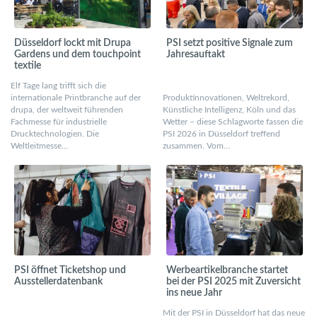
Düsseldorf lockt mit Drupa
PSI setzt positive Signale zum
Gardens und dem touchpoint
Jahresauftakt
textile
Elf Tage lang trifft sich die
internationale Printbranche auf der
Produktinnovationen, Weltrekord,
drupa, der weltweit führenden
Künstliche Intelligenz, Köln und das
Fachmesse für industrielle
Wetter – diese Schlagworte fassen die
Drucktechnologien. Die
PSI 2026 in Düsseldorf treffend
Weltleitmesse…
zusammen. Vom…
PSI öffnet Ticketshop und
Werbeartikelbranche startet
Ausstellerdatenbank
bei der PSI 2025 mit Zuversicht
ins neue Jahr
Mit der PSI in Düsseldorf hat das neue