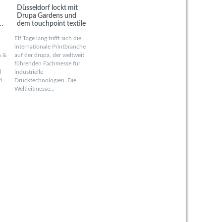
Düsseldorf lockt mit
Drupa Gardens und
dem touchpoint textile
Elf Tage lang trifft sich die
ds
internationale Printbranche
n &
auf der drupa, der weltweit
führenden Fachmesse für
l
industrielle
4.
Drucktechnologien. Die
Weltleitmesse…