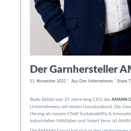
Der Garnhersteller A
11. November 2022
Aus Den Unternehmen
Share T
Bodo Bölzle war 25 Jahre lang CEO der
AMANN G
Unternehmens mit einem Umsatzrekord. Die Gesc
Herzog als neuem Chief Sustainability & Innovati
industriellen Nähfäden und Smart Yarns ist AMA
Die AMANN Group hat sich in den vergangenen z