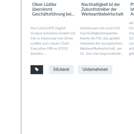
Oliver Lüdtke
Nachhaltigkeit ist der
P
übernimmt
Zukunftstreiber der
is
Geschäftsführung bei
Werbeartikelwirtschaft
A
ColorGATE
487
Die ColorGATE Digital
Gemeinsam mit rund 120
Un
Output Solutions GmbH mit
Nachhaltigkeitsexperten
Or
Sitz in Hannover hat Oliver
feierte die PSI, das größte
10
Lüdtke zum neuen Chief
Netzwerk der europäischen
Län
Executive Officer (CEO)
Werbeartikelwirtschaft, am
sic
berufen.…
21. Juni das lang ersehnte…
ge
Stickerei
Unternehmen