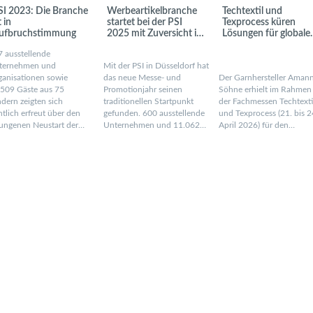
SI 2023: Die Branche
Werbeartikelbranche
Techtextil und
t in
startet bei der PSI
Texprocess küren
ufbruchstimmung
2025 mit Zuversicht ins
Lösungen für globale
neue Jahr
Herausforderungen
 ausstellende
mit Innovation Awar
ternehmen und
Mit der PSI in Düsseldorf hat
2026
ganisationen sowie
das neue Messe- und
Der Garnhersteller Aman
.509 Gäste aus 75
Promotionjahr seinen
Söhne erhielt im Rahmen
dern zeigten sich
traditionellen Startpunkt
der Fachmessen Techtexti
htlich erfreut über den
gefunden. 600 ausstellende
und Texprocess (21. bis 2
lungenen Neustart der…
Unternehmen und 11.062…
April 2026) für den…