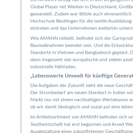
Global Player mit Werken in Deutschland, Großbr
gewandelt. Zudem war Bölzle auch ehrenamtlich u
Hochschule Reutlingen für die textile Ausbildun
eintreten und das Unternehmen weiterhin unters
Wie AMANN mitteilt, befindet sich der Garnprodu
Baumaßnahmen beendet sein. Und die Entwicklung
Standorte in Vietnam und Bangladesch geplant. 
dann insgesamt vier europäische und sieben asiat
industrielle Nähfaden.
„Lebenswerte Umwelt für künftige Genera
Die Aufgaben der Zukunft sieht die neue Geschäft
Der Strombedarf am neuen Standort in Indien soll
Markt nur mit einem nachhaltigen Wertekanon we
ob wir damit ökologisch und sozial auf eine lebe
Im Artikelsortiment von AMANN befinden sich unte
Textilwirtschaft hat erst begonnen und Arved Wes
Ausgestaltung eines zukunftsfesten Geschäftsmo