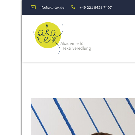
info@aka-tex.de
+49 221 8456 7407