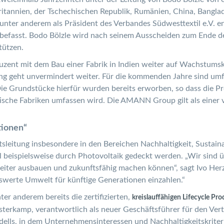
itannien, der Tschechischen Republik, Rumänien, China, Bangla
nter anderem als Präsident des Verbandes Südwesttextil e.V. e
g befasst. Bodo Bölzle wird nach seinem Ausscheiden zum Ende 
tützen.
zent mit dem Bau einer Fabrik in Indien weiter auf Wachstumsk
 geht unvermindert weiter. Für die kommenden Jahre sind umfan
Die Grundstücke hierfür wurden bereits erworben, so dass die
ische Fabriken umfassen wird. Die AMANN Group gilt als einer vo
tionen“
sleitung insbesondere in den Bereichen Nachhaltigkeit, Sustaina
 beispielsweise durch Photovoltaik gedeckt werden. „Wir sind ü
iter ausbauen und zukunftsfähig machen können“, sagt Ivo Herz
nswerte Umwelt für künftige Generationen einzahlen.“
r anderem bereits die zertifizierten,
kreislauffähigen Lifecycle Pro
terkamp, verantwortlich als neuer Geschäftsführer für den Vert
dells, in dem Unternehmensinteressen und Nachhaltigkeitskrite