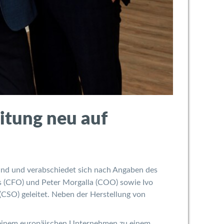
itung neu auf
and und verabschiedet sich nach Angaben des
 (CFO) und Peter Morgalla (COO) sowie Ivo
(CSO) geleitet. Neben der Herstellung von
 einem europäischen Unternehmen zu einem