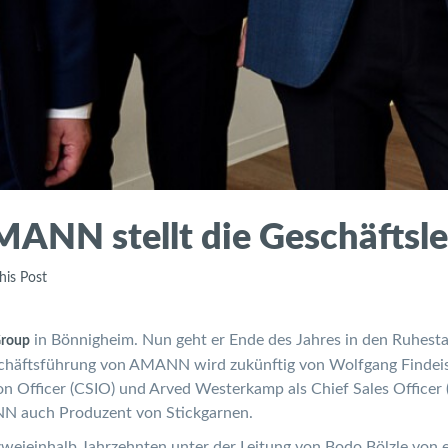
MANN stellt die Geschäftsle
his Post
in Bönnigheim. Nun geht er Ende des Jahres in den Ruhest
roup
häftsführung von AMANN wird zukünftig von Wolfgang Findeis
on Officer (CSIO) und Arved Westerkamp als Chief Sales Officer 
NN auch Produzent von Stickgarnen.
weieinhalb Jahrzehnten unter der Leitung von Bodo Bölzle von