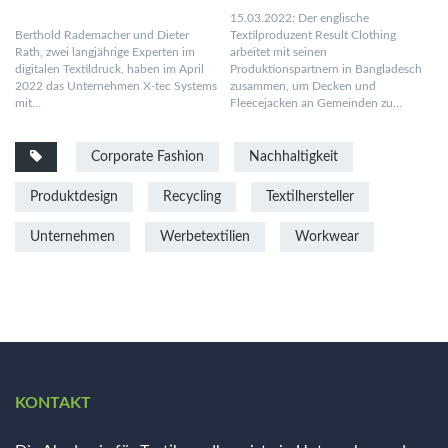
15.03.2022: Der englische
Berthold Rademacher und Dieter
Textilproduzent Result Clothing
Rath, zwei langjährige Experten im
arbeitet mit seinen
digitalen Textildruck, haben im April
Produktionspartnern in Bangladesch
2022 das Unternehmen X-tec Systems
zusammen, um Decken und
mit…
Fleecejacken an Gemeinden zu…
Corporate Fashion
Nachhaltigkeit
Produktdesign
Recycling
Textilhersteller
Unternehmen
Werbetextilien
Workwear
KONTAKT