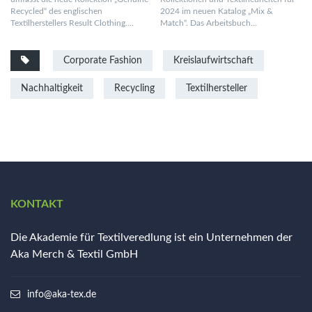
Recycled“ des englischen
2024 im neuen Katalog „Mix &
Textilherstellers Result Clothing.…
Match“. Das Arbeitsbuch…
Corporate Fashion
Kreislaufwirtschaft
Nachhaltigkeit
Recycling
Textilhersteller
KONTAKT
Die Akademie für Textilveredlung ist ein Unternehmen der
Aka Merch & Textil GmbH
info@aka-tex.de