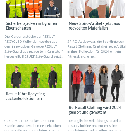
Sicherheitsjacken mit grünen
Neue Spiro-Artikel - jetzt aus
Eigenschaften
recycelten Materialien
Die Kleidungsstücke der RESULT
RECYCLED Kollektion werden aus
SPIRO Activewear, die Sportlinie von
dem innovativen Gewebe RESULT
Result Clothing, führt drei neue Artikel
Safe-Guard aus recyceltem Kunststoff
in ihrer Kollektion für 2024 ein: ein
hergestellt. RESULT Safe-Guard zeigt…
Fitnesskleid, eine…
Result führt Recycling-
Jackenkollektion ein
Bei Result Clothing wird 2024
gemixt und gematcht
02.02.2021: 16 Jacken und fünf
Der englische Bekleidungshersteller
Beanies aus recycelten PET-Flaschen
Result Clothing präsentiert seine
umfasst die neue Kollektion „Genuine
Kollektionen und Textilneuheiten für