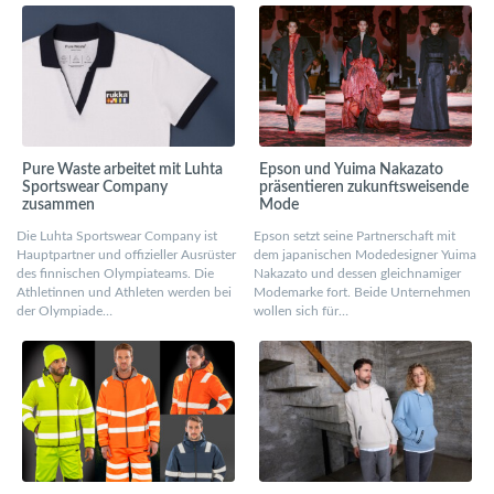
Pure Waste arbeitet mit Luhta
Epson und Yuima Nakazato
Sportswear Company
präsentieren zukunftsweisende
zusammen
Mode
Die Luhta Sportswear Company ist
Epson setzt seine Partnerschaft mit
Hauptpartner und offizieller Ausrüster
dem japanischen Modedesigner Yuima
des finnischen Olympiateams. Die
Nakazato und dessen gleichnamiger
Athletinnen und Athleten werden bei
Modemarke fort. Beide Unternehmen
der Olympiade…
wollen sich für…