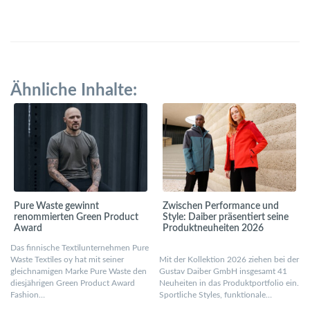
Ähnliche Inhalte:
Pure Waste gewinnt
Zwischen Performance und
renommierten Green Product
Style: Daiber präsentiert seine
Award
Produktneuheiten 2026
Das finnische Textilunternehmen Pure
Waste Textiles oy hat mit seiner
Mit der Kollektion 2026 ziehen bei der
gleichnamigen Marke Pure Waste den
Gustav Daiber GmbH insgesamt 41
diesjährigen Green Product Award
Neuheiten in das Produktportfolio ein.
Fashion…
Sportliche Styles, funktionale…