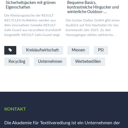
Sicherheitsjacken mit grünen
Bequeme Basics,
Eigenschaften
kontrastreiche Hingucker und
winterliche Outdoor-
Die Kleidungsstücke der RESULT
Bekleidung
RECYCLED Kollektion werden aus
Die Gustav Daiber GmbH gibt einen
dem innovativen Gewebe RESULT
Ausblick auf ihre Neuheiten für das
Safe-Guard aus recyceltem Kunststoff
kommende Jahr 2025. Zu den
hergestellt. RESULT Safe-Guard zeigt…
Neuzugängen zählen zahlreiche…
Kreislaufwirtschaft
Messen
PSI
Recycling
Unternehmen
Werbetextilien
KONTAKT
Die Akademie für Textilveredlung ist ein Unternehmen der