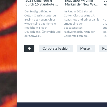
2023 klimaneutral
Roadshow wird mit
J
durch 16 Standorte in
Marken der New Wave
e
6 Ländern
Group noch größer
Der Textilgroßhändler
Im Januar 2026 startet
Cotton Classics startet zu
Cotton Classics seine 17.
Beginn des neuen Jahres
Roadshow und bringt damit
40
wieder seine traditionelle
erneut eine der
7 L
Roadshow. Neben
bedeutendsten
zu
Deutschland, Österreich und
Fachveranstaltungen der
Ro
der Schweiz…
Corporate Fashion…
Te
Corporate Fashion
Messen
Ro