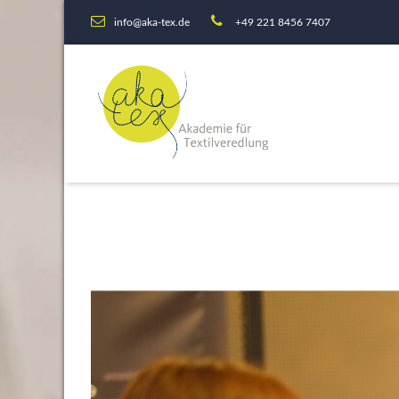
info@aka-tex.de
+49 221 8456 7407