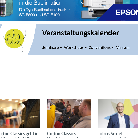
otton Classics geht im
Cotton Classics
Tobias Seidel