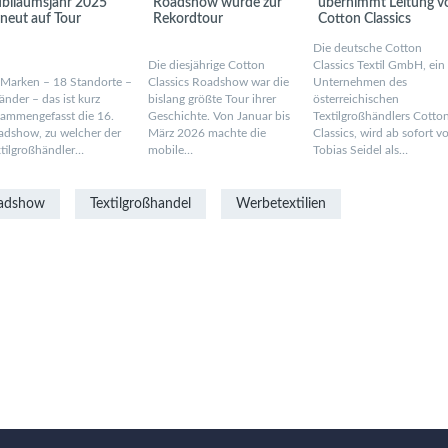
ubiläumsjahr 2025
Roadshow wurde zur
übernimmt Leitung v
rneut auf Tour
Rekordtour
Cotton Classics
Die deutsche Cotton
Die diesjährige Cotton
Classics Textil GmbH, ein
 Marken – 18 Standorte –
Classics Roadshow war die
Unternehmen des
änder – das ist kurz
bislang größte Tour ihrer
österreichischen
sammengefasst die 16.
Geschichte. Von Januar bis
Textilgroßhändlers Cotto
adshow, zu welcher der
März 2026 machte die
Classics, wird ab sofort v
xtilgroßhändler…
mobile…
Tobias Seidel als…
adshow
Textilgroßhandel
Werbetextilien