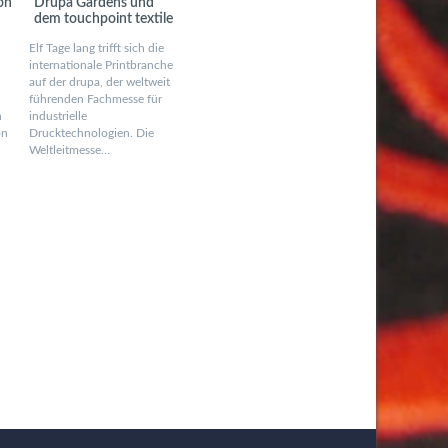
on
Drupa Gardens und
dem touchpoint textile
Elf Tage lang trifft sich die
internationale Printbranche
auf der drupa, der weltweit
führenden Fachmesse für
n
industrielle
on
Drucktechnologien. Die
Weltleitmesse…