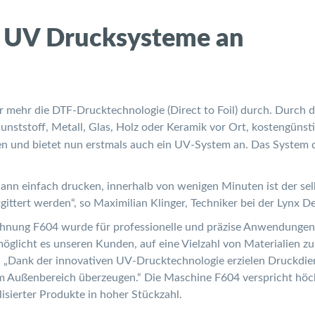
F UV Drucksysteme an
r mehr die DTF-Drucktechnologie (Direct to Foil) durch. Durch 
Kunststoff, Metall, Glas, Holz oder Keramik vor Ort, kostengünst
en und bietet nun erstmals auch ein UV-System an. Das System d
ann einfach drucken, innerhalb von wenigen Minuten ist der selbs
gittert werden“, so Maximilian Klinger, Techniker bei der Lynx
nung F604 wurde für professionelle und präzise Anwendungen e
glicht es unseren Kunden, auf eine Vielzahl von Materialien zu 
t: „Dank der innovativen UV-Drucktechnologie erzielen Druckdien
m Außenbereich überzeugen.“ Die Maschine F604 verspricht höchs
sierter Produkte in hoher Stückzahl.