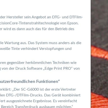
 der Hersteller sein Angebot an DTG- und DTFilm-
cisionCore-Tintenstrahltechnologie von Epson.
r wird es dann auch das für den Betrieb des
e Wartung aus. Das System muss anders als die
e weiße Tinte verhindert Verstopfungen und
ahren gegenüber herkömmlichen Techniken wie
 von der Druck Software „Edge Print PRO“ von
nutzerfreundlichen Funktionen“
lärt: „Der SC-G6000 ist der erste Vertreter
ellen DTG-/DTFilm-Drucks. Das Gerät kombiniert
ert ausgezeichnete Ergebnisse. Es vereinfacht
m Bereich Transferdruck ausbauen möchten.“