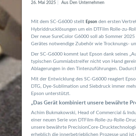
26. Mai 2025
Aus Den Unternehmen
Mit dem SC-G6000 stellt
den ersten Vertre
Epson
Hybriddrucklösungen um ein DTFilm Rolle-zu-Rol
Der neue SureColor G6000 soll ab Sommer 2025 im
Gerätes notwendige Zubehör wie Trocknungs- und
Der SC-G6000 kommt laut Epson dank seines „Au
typischen Gummiabstreifer nicht von Hand gereini
Ablagerungen in den Tintenzuführungen. Dadurch i
Mit der Entwicklung des SC-G6000 reagiert Epso
DTG, Dye-Sublimation und Siebdruck immer mehr
Epson unterstützt.
„Das Gerät kombiniert unsere bewährte Pr
Achim Bukmakowski, Head of Commercial & Indust
einer neuen Serie von DTFilm-Rolle-zu-Rolle-Dr
unsere bewährte PrecisionCore-Drucktechnologie 
erheblich die innerbetrieblichen Prozesse und i