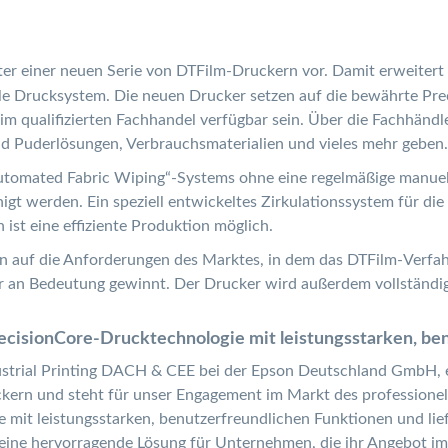
ter einer neuen Serie von DTFilm-Druckern vor. Damit erweitert
le Drucksystem. Die neuen Drucker setzen auf die bewährte Pre
 qualifizierten Fachhandel verfügbar sein. Über die Fachhändle
 Puderlösungen, Verbrauchsmaterialien und vieles mehr geben.
tomated Fabric Wiping“-Systems ohne eine regelmäßige manuell
gt werden. Ein speziell entwickeltes Zirkulationssystem für di
st eine effiziente Produktion möglich.
n auf die Anforderungen des Marktes, in dem das DTFilm-Verf
 an Bedeutung gewinnt. Der Drucker wird außerdem vollständig
ecisionCore-Drucktechnologie mit leistungsstarken, be
rial Printing DACH & CEE bei der Epson Deutschland GmbH, erk
uckern und steht für unser Engagement im Markt des profession
mit leistungsstarken, benutzerfreundlichen Funktionen und lief
st eine hervorragende Lösung für Unternehmen, die ihr Angebot i